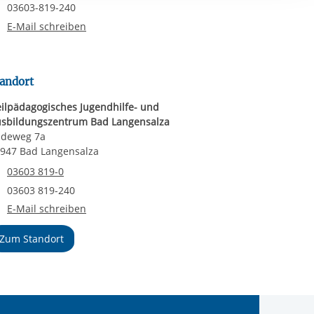
ereitstellung
Faxnummer
03603-819-240
es setzen wir
E-Mail schreiben
andort
ilpädagogisches Jugendhilfe- und
sbildungszentrum Bad Langensalza
adeweg 7a
947 Bad Langensalza
Telefonnummer
03603 819-0
Faxnummer
03603 819-240
E-Mail an Heilpädagogisches Jugendhilfe- und Ausbildungszentr
E-Mail schreiben
Zum Standort