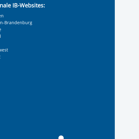
nale IB-Websites:
en
lin-Brandenburg
e
d
west
t
ernationalen Bund
 Internationalen Bund
s Internationalen Bund
Internationalen Bund
 des Internationalen B
anal des Internationa