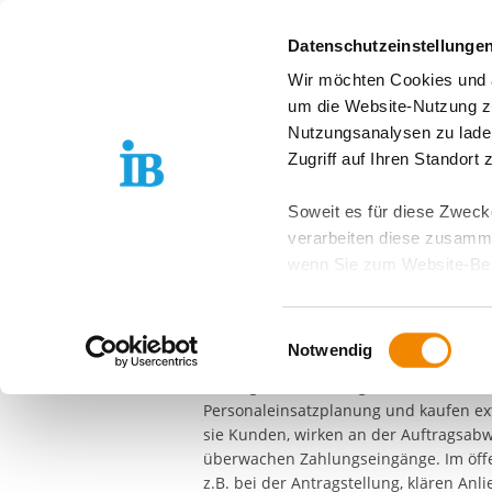
Springe zum Inhalt
Datenschutzeinstellunge
Wir möchten Cookies und ä
Angebote
Stan
um die Website-Nutzung zu
Nutzungsanalysen zu lade
HEILPÄDAGOGISCHES JU...
KAUFMANN/-FRA
Zugriff auf Ihren Standort
Kaufmann/-frau
Soweit es für diese Zwecke
verarbeiten diese zusamme
Büromanageme
wenn Sie zum Website-Bes
geräteübergreifend. Dabei 
Kaufleute für Büromanagement führen
ausgeschlossen werden. Do
Einwilligungsauswahl
verwaltende Tätigkeiten aus. Sie erledi
zusätzlichen Risiken für I
Notwendig
Präsentationen, beschaffen Büromater
Sitzungen vor und organisieren Dienstr
Weitere Details finden Sie
Personaleinsatzplanung und kaufen ex
Sie möchten, dass alle Web
sie Kunden, wirken an der Auftragsab
Kategorien auswählen. Sie 
überwachen Zahlungseingänge. Im öffe
Zwecke entscheiden und Ihre
z.B. bei der Antragstellung, klären An