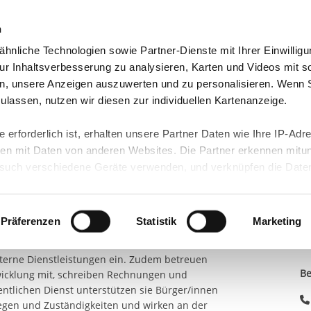
n
hnliche Technologien sowie Partner-Dienste mit Ihrer Einwilligu
dorte
Jobs & Karriere
Wir über uns
r Inhaltsverbesserung zu analysieren, Karten und Videos mit s
n, unsere Anzeigen auszuwerten und zu personalisieren. Wenn 
U - BÜR...
 zulassen, nutzen wir diesen zur individuellen Kartenanzeige.
 -
 erforderlich ist, erhalten unsere Partner Daten wie Ihre IP-Adr
n mit Daten von anderen Websites. Die Partner erkennen mitun
K
nt
uch verschiedene Geräte verwenden, und verknüpfen die Date
St
kann die Datenübertragung in Drittländer (insb. die USA) nicht
 organisatorische und kaufmännisch-
rt ist kein der EU gleichwertiges Datenschutzniveau gewährlei
gen z.B. den Schriftverkehr, entwerfen
hre Daten führen kann.
Präferenzen
Statistik
Marketing
ial, planen und überwachen Termine, bereiten
eisen. Auch unterstützen sie die
 in unseren
Datenschutzhinweisen
und in unserer
Cookie-Über
terne Dienstleistungen ein. Zudem betreuen
site-Funktionen für diese Zwecke aktiviert sind, müssen Sie al
Be
wicklung mit, schreiben Rechnungen und
können mittels nachfolgender Buttons über Ihre Einwilligung für
ntlichen Dienst unterstützen sie Bürger/innen
 erteilte Einwilligung stets für die Zukunft widerrufen. Bitte be
liegen und Zuständigkeiten und wirken an der