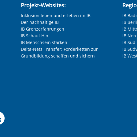
Projekt-Websites:
Regio
Inklusion leben und erleben im IB
IB Bad
Der nachhaltige IB
IB Ber
IB Grenzerfahrungen
IB Mitt
IB Schaut Hin
IB Nor
IB Menschsein stärken
IB Süd
Delta-Netz Transfer: Förderketten zur
IB Süd
Grundbildung schaffen und sichern
IB Wes
 Facebook-Seite des Int
le Instagram-Seite des
elle LinkedIn-Seite de
izielle Xing-Seite des 
ffizielle Kununu-Seite
Offizieller YouTube-K