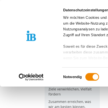
Springe zum Inhalt
Datenschutzeinstellunge
Wir möchten Cookies und ä
Angebote
Stan
um die Website-Nutzung zu
Nutzungsanalysen zu lade
IB MITTE GGMBH STARTSEITE
WIR ÜBER UNS
Zugriff auf Ihren Standort
Marke & Mission
Soweit es für diese Zwecke
verarbeiten diese zusamme
wenn Sie zum Website-Bes
geräteübergreifend. Dabei 
ausgeschlossen werden. Do
Einwilligungsauswahl
zusätzlichen Risiken für I
Notwendig
Der Mensch im Fokus
Weitere Details finden Sie
Ziele verwirklichen, Vielfalt
Sie möchten, dass alle Web
fördern
Kategorien auswählen. Sie 
Zusammen erreichen, was
Zwecke entscheiden und Ihre
wir am besten können.