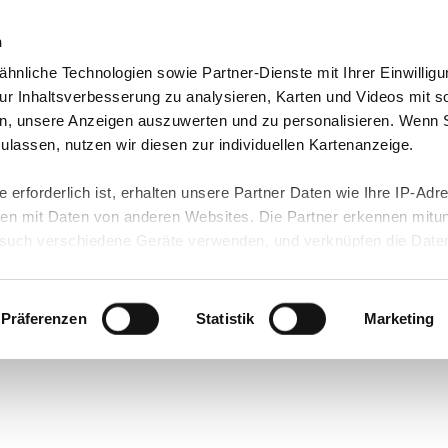
n
hnliche Technologien sowie Partner-Dienste mit Ihrer Einwilligu
dorte
Jobs & Karriere
Wir über uns
r Inhaltsverbesserung zu analysieren, Karten und Videos mit s
n, unsere Anzeigen auszuwerten und zu personalisieren. Wenn 
MARKE & MISSION
 zulassen, nutzen wir diesen zur individuellen Kartenanzeige.
 erforderlich ist, erhalten unsere Partner Daten wie Ihre IP-Adr
n mit Daten von anderen Websites. Die Partner erkennen mitun
uch verschiedene Geräte verwenden, und verknüpfen die Date
kann die Datenübertragung in Drittländer (insb. die USA) nicht
rt ist kein der EU gleichwertiges Datenschutzniveau gewährlei
hre Daten führen kann.
Präferenzen
Statistik
Marketing
 in unseren
Datenschutzhinweisen
und in unserer
Cookie-Über
site-Funktionen für diese Zwecke aktiviert sind, müssen Sie al
können mittels nachfolgender Buttons über Ihre Einwilligung für
 erteilte Einwilligung stets für die Zukunft widerrufen. Bitte be