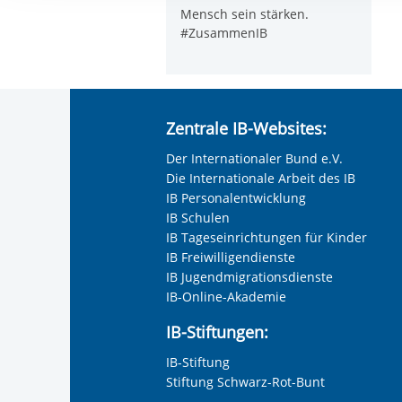
Ihre etwaige Einwilligung e
Mensch sein stärken.
der von Ihnen aufgerufene
#ZusammenIB
aufgrund berechtigter Inte
Zentrale IB-Websites:
Der Internationaler Bund e.V.
Die Internationale Arbeit des IB
IB Personalentwicklung
IB Schulen
IB Tageseinrichtungen für Kinder
IB Freiwilligendienste
IB Jugendmigrationsdienste
IB-Online-Akademie
IB-Stiftungen:
IB-Stiftung
Stiftung Schwarz-Rot-Bunt