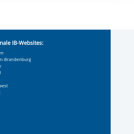
ereitstellung
es setzen wir
nale IB-Websites:
en
lin-Brandenburg
e
d
west
t