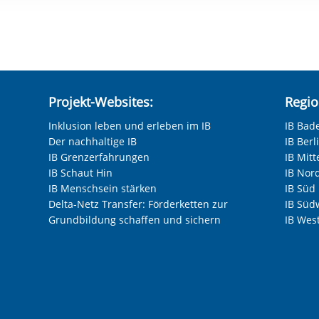
rstreckt sich nicht auf notwendige Cookies, die erforderlich zur B
n und somit gewünschten Website-Funktionen sind. Diese Cooki
ressen und daher unabhängig von einer Einwilligung.
Projekt-Websites:
Regio
Inklusion leben und erleben im IB
IB Bad
Der nachhaltige IB
IB Ber
IB Grenzerfahrungen
IB Mitt
IB Schaut Hin
IB Nor
IB Menschsein stärken
IB Süd
Delta-Netz Transfer: Förderketten zur
IB Süd
Grundbildung schaffen und sichern
IB Wes