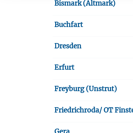
Bismark (Altmark)
Ihre etwaige Einwilligung e
der von Ihnen aufgerufene
aufgrund berechtigter Inte
Buchfart
Dresden
Erfurt
Freyburg (Unstrut)
Friedrichroda/ OT Fins
Gera