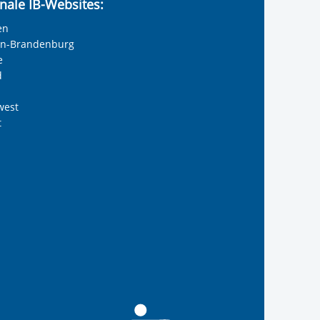
nale IB-Websites:
en
lin-Brandenburg
e
d
west
t
ernationalen Bund
 Internationalen Bund
s Internationalen Bund
Internationalen Bund
 des Internationalen B
anal des Internationa