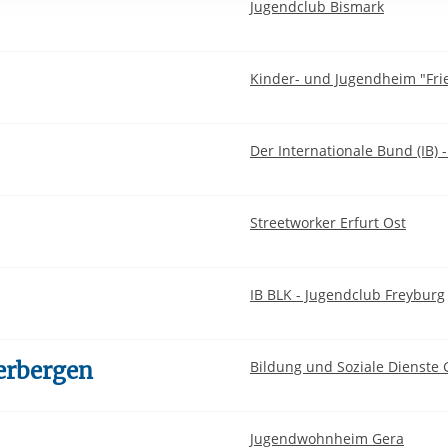
Jugendclub Bismark
rstreckt sich nicht auf notwendige Cookies, die erforderlich zur B
n und somit gewünschten Website-Funktionen sind. Diese Cooki
ressen und daher unabhängig von einer Einwilligung.
Kinder- und Jugendheim "Frie
Der Internationale Bund (IB) 
Streetworker Erfurt Ost
IB BLK - Jugendclub Freyburg
terbergen
Bildung und Soziale Dienste 
Jugendwohnheim Gera