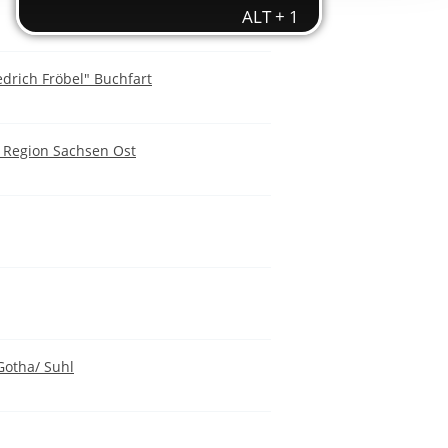
ereitstellung
es setzen wir
drich Fröbel" Buchfart
- Region Sachsen Ost
Gotha/ Suhl