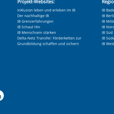
Projekt-Websites:
Regio
Inklusion leben und erleben im IB
IB Bad
Der nachhaltige IB
IB Ber
IB Grenzerfahrungen
IB Mitt
IB Schaut Hin
IB Nor
IB Menschsein stärken
IB Süd
Delta-Netz Transfer: Förderketten zur
IB Süd
Grundbildung schaffen und sichern
IB Wes
 Facebook-Seite des Int
le Instagram-Seite des
elle LinkedIn-Seite de
izielle Xing-Seite des 
ffizielle Kununu-Seite
Offizieller YouTube-K