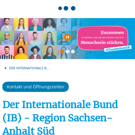
Springe zum Inhalt
Automatische Wiede
DER INTERNATIONALE B...
Kontakt und Öffnungszeiten
Der Internationale Bund
(IB) - Region Sachsen-
Anhalt Süd