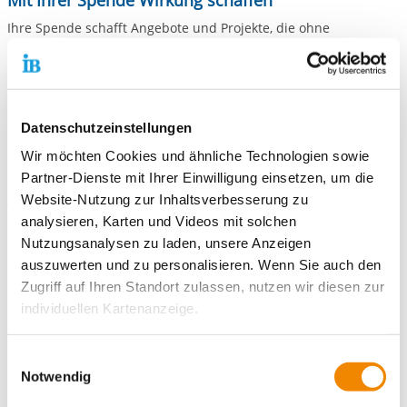
Mit Ihrer Spende Wirkung schaffen
Ihre Spende schafft Angebote und Projekte, die ohne
zusätzliche Mittel nicht realisierbar wären.
Link:
Geldspenden
Datenschutzeinstellungen
Wir möchten Cookies und ähnliche Technologien sowie
Mit Sachspenden direkt helfen
Partner-Dienste mit Ihrer Einwilligung einsetzen, um die
Website-Nutzung zur Inhaltsverbesserung zu
Von Möbeln bis Technik – Ihre Ausstattung kommt gezielt dort
analysieren, Karten und Videos mit solchen
an, wo sie gebraucht wird.
Nutzungsanalysen zu laden, unsere Anzeigen
auszuwerten und zu personalisieren. Wenn Sie auch den
Link:
Sachspenden
Zugriff auf Ihren Standort zulassen, nutzen wir diesen zur
individuellen Kartenanzeige.
Warum mit uns?
Soweit es für diese Zwecke erforderlich ist, erhalten
Einwilligungsauswahl
unsere Partner Daten wie Ihre IP-Adresse und
Klar strukturierte Formate – ohne organisatorischen Aufwand
Notwendig
für Ihr Unternehmen
verarbeiten diese zusammen mit Daten von anderen