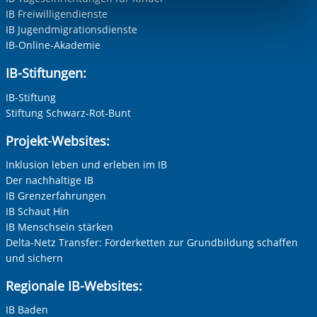
IB Freiwilligendienste
Funktionen sind. Diese Cookies setzen wir aufgrund
IB Jugendmigrationsdienste
berechtigter Interessen und daher unabhängig von einer
IB-Online-Akademie
Einwilligung.
IB-Stiftungen:
IB-Stiftung
Stiftung Schwarz-Rot-Bunt
Projekt-Websites:
Inklusion leben und erleben im IB
Der nachhaltige IB
IB Grenzerfahrungen
IB Schaut Hin
IB Menschsein stärken
Delta-Netz Transfer: Förderketten zur Grundbildung schaffen
und sichern
Regionale IB-Websites:
IB Baden