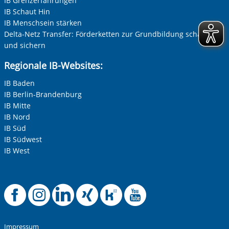
IB Grenzerfahrungen
IB Schaut Hin
IB Menschsein stärken
Delta-Netz Transfer: Förderketten zur Grundbildung schaffen
und sichern
Regionale IB-Websites:
IB Baden
IB Berlin-Brandenburg
IB Mitte
IB Nord
IB Süd
IB Südwest
IB West
Offizielle Facebook
Offizielle Instag
Offizielle Link
Offizielle X
Offizielle
Offizie
Impressum