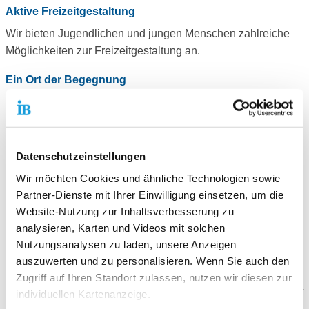
Aktive Freizeitgestaltung
Wir bieten Jugendlichen und jungen Menschen zahlreiche
Möglichkeiten zur Freizeitgestaltung an.
Ein Ort der Begegnung
Der Gruppenraum ist ein Ort der Begegnung - ein Treffpunkt,
der an drei Nachmittagen in der Woche für alle jungen
Menschen offen steht.
Sozialpädagogische Beratung
Datenschutzeinstellungen
Sozialcoaching
Wir möchten Cookies und ähnliche Technologien sowie
Hilfe in Krisensituationen
Partner-Dienste mit Ihrer Einwilligung einsetzen, um die
Unterstützung bei multiplen Problemlagen
Website-Nutzung zur Inhaltsverbesserung zu
Unterstützung bei der Beantragung von Leistungen
Wohnraumsuche und -sicherung
analysieren, Karten und Videos mit solchen
Vermittlung zwischen Behörden, Ämtern und Klient*innen
Nutzungsanalysen zu laden, unsere Anzeigen
Berufsorientierung
auszuwerten und zu personalisieren. Wenn Sie auch den
Weitervermittlung an Beratungsstellen
Zugriff auf Ihren Standort zulassen, nutzen wir diesen zur
individuellen Kartenanzeige.