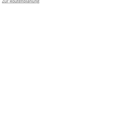
Route planen
Zur Routenplanung