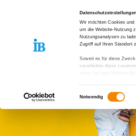
Springe zum Inhalt
Datenschutzeinstellunge
Wir möchten Cookies und ä
Angebote
Stan
um die Website-Nutzung zu
Nutzungsanalysen zu lade
Zugriff auf Ihren Standort
Soweit es für diese Zwecke
verarbeiten diese zusamme
wenn Sie zum Website-Bes
geräteübergreifend. Dabei 
ausgeschlossen werden. Do
Einwilligungsauswahl
zusätzlichen Risiken für I
Notwendig
Weitere Details finden Sie
Sie möchten, dass alle Web
Kategorien auswählen. Sie 
Zwecke entscheiden und Ihre