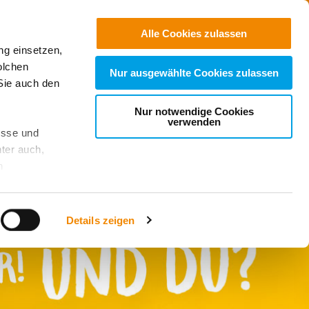
Kontakt
Suchen
Alle Cookies zulassen
ng einsetzen,
olchen
Nur ausgewählte Cookies zulassen
Sie auch den
Nur notwendige Cookies
verwenden
esse und
ter auch,
n
stet, was zu
Details zeigen
sicht
. Wenn
le Cookie-
 diese
achten Sie: