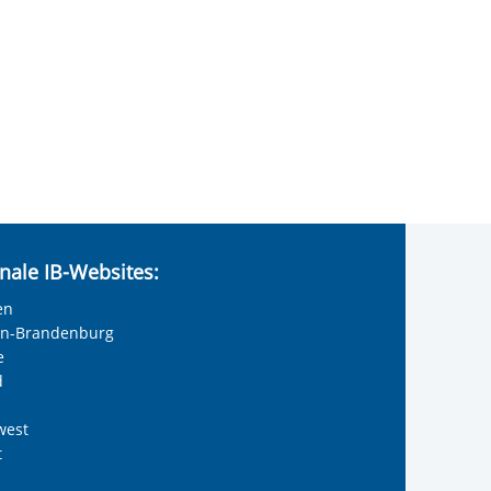
nale IB-Websites:
en
lin-Brandenburg
e
d
west
t