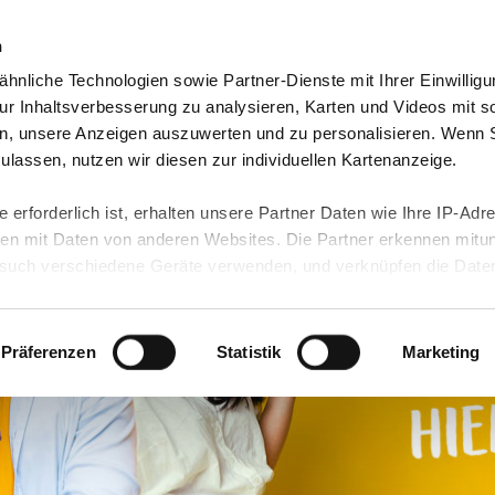
n
hnliche Technologien sowie Partner-Dienste mit Ihrer Einwilligu
dorte
Jobs & Karriere
Wir über uns
r Inhaltsverbesserung zu analysieren, Karten und Videos mit s
n, unsere Anzeigen auszuwerten und zu personalisieren. Wenn 
 zulassen, nutzen wir diesen zur individuellen Kartenanzeige.
 erforderlich ist, erhalten unsere Partner Daten wie Ihre IP-Adr
n mit Daten von anderen Websites. Die Partner erkennen mitun
uch verschiedene Geräte verwenden, und verknüpfen die Date
kann die Datenübertragung in Drittländer (insb. die USA) nicht
rt ist kein der EU gleichwertiges Datenschutzniveau gewährlei
hre Daten führen kann.
Präferenzen
Statistik
Marketing
 in unseren
Datenschutzhinweisen
und in unserer
Cookie-Über
site-Funktionen für diese Zwecke aktiviert sind, müssen Sie al
können mittels nachfolgender Buttons über Ihre Einwilligung für
 erteilte Einwilligung stets für die Zukunft widerrufen. Bitte be