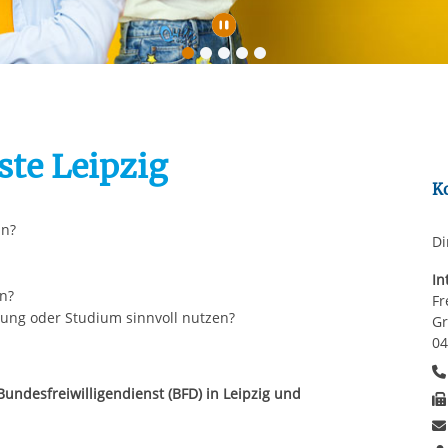
rstreckt sich nicht auf notwendige Cookies, die erforderlich zur B
n und somit gewünschten Website-Funktionen sind. Diese Cooki
Automatische Wiede
ressen und daher unabhängig von einer Einwilligung.
ste Leipzig
K
un?
Di
In
n?
Fr
dung oder Studium sinnvoll nutzen?
Gr
04
Bundesfreiwilligendienst (BFD) in Leipzig und