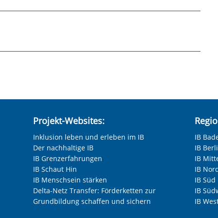
hneten Felder sind Pflichtfelder.
ssen Sie auf den Link unten klicken. Im
en Sie "Marketing"-Tools von YouTube
und Google bei jeder Wiedergabe von Videos
nnen. Daher können wir erst mit Ihrer
Projekt-Websites:
Regio
n. Bei der Wiedergabe erhalten YouTube und
Inklusion leben und erleben im IB
IB Bad
d verarbeiten diese auch zu eigenen Zwecken.
Der nachhaltige IB
IB Ber
ie USA, wo kein gleichwertiges
IB Grenzerfahrungen
IB Mitt
icht ausgeschlossen werden. Alle
IB Schaut Hin
IB Nor
finden Sie in unserer Datenschutzerklärung.
IB Menschsein stärken
IB Süd
n Datenschutzeinstellungen jederzeit
Delta-Netz Transfer: Förderketten zur
IB Süd
Grundbildung schaffen und sichern
IB Wes