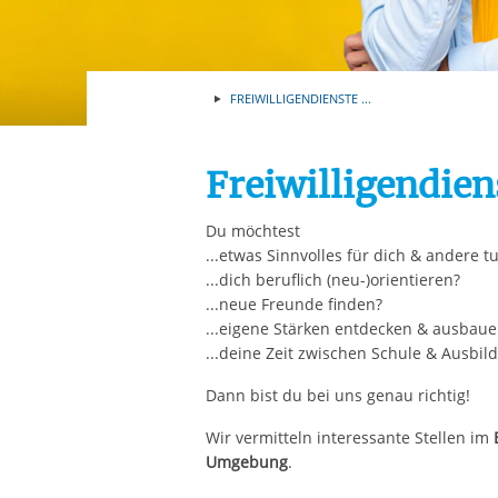
Ihre etwaige Einwilligung e
der von Ihnen aufgerufene
aufgrund berechtigter Inte
FREIWILLIGENDIENSTE ...
Freiwilligendien
Du möchtest
...etwas Sinnvolles für dich & andere t
...dich beruflich (neu-)orientieren?
...neue Freunde finden?
...eigene Stärken entdecken & ausbaue
...deine Zeit zwischen Schule & Ausbil
Dann bist du bei uns genau richtig!
Wir vermitteln interessante Stellen im
Umgebung
.