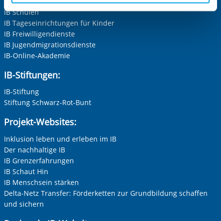
IB Personalentwicklung
aufgerufenen und somit gewünschten Website-
IB Schulen
Funktionen sind. Diese Cookies setzen wir aufgrund
IB Tageseinrichtungen für Kinder
IB Freiwilligendienste
berechtigter Interessen und daher unabhängig von einer
IB Jugendmigrationsdienste
Einwilligung.
IB-Online-Akademie
Vorherige Folie anzeigen
N
IB-Stiftungen:
IB-Stiftung
Stiftung Schwarz-Rot-Bunt
Projekt-Websites:
Inklusion leben und erleben im IB
Der nachhaltige IB
IB Grenzerfahrungen
IB Schaut Hin
IB Menschsein stärken
Delta-Netz Transfer: Förderketten zur Grundbildung schaffen
und sichern