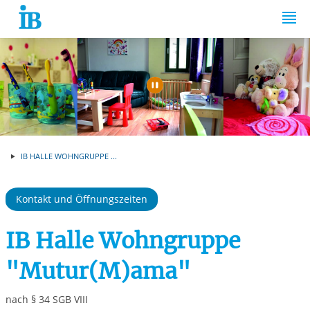
Springe zum Inhalt
Automatische Wiede
IB HALLE WOHNGRUPPE ...
Kontakt und Öffnungszeiten
IB Halle Wohngruppe
"Mutur(M)ama"
nach § 34 SGB VIII