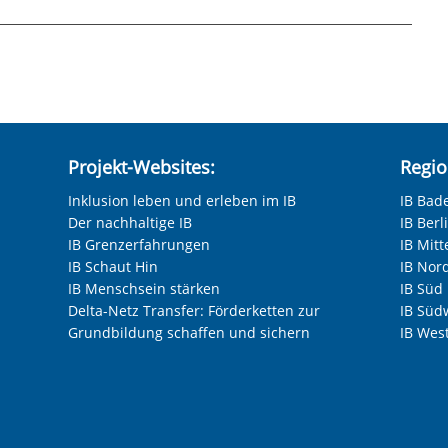
Projekt-Websites:
Regio
Inklusion leben und erleben im IB
IB Bad
Der nachhaltige IB
IB Ber
IB Grenzerfahrungen
IB Mitt
IB Schaut Hin
IB Nor
IB Menschsein stärken
IB Süd
Delta-Netz Transfer: Förderketten zur
IB Süd
Grundbildung schaffen und sichern
IB Wes