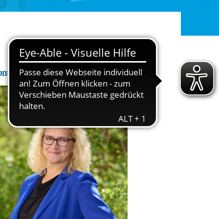
rgabe starten/stoppen
ereitstellung
es setzen wir
ontakt