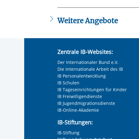
Weitere Angebote
Engagement für Unternehmen
Teamtage
Spenden/Sponsoring
Sachspenden
Zentrale IB-Websites:
Der Internationaler Bund e.V.
Die Internationale Arbeit des IB
IB Personalentwicklung
IB Schulen
IB Tageseinrichtungen für Kinder
IB Freiwilligendienste
IB Jugendmigrationsdienste
IB-Online-Akademie
IB-Stiftungen:
IB-Stiftung