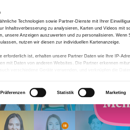
n
hnliche Technologien sowie Partner-Dienste mit Ihrer Einwilligu
dorte
Jobs & Karriere
Wir über uns
r Inhaltsverbesserung zu analysieren, Karten und Videos mit s
n, unsere Anzeigen auszuwerten und zu personalisieren. Wenn 
 zulassen, nutzen wir diesen zur individuellen Kartenanzeige.
 erforderlich ist, erhalten unsere Partner Daten wie Ihre IP-Adr
n mit Daten von anderen Websites. Die Partner erkennen mitun
uch verschiedene Geräte verwenden, und verknüpfen die Date
kann die Datenübertragung in Drittländer (insb. die USA) nicht
rt ist kein der EU gleichwertiges Datenschutzniveau gewährlei
hre Daten führen kann.
Präferenzen
Statistik
Marketing
 in unseren
Datenschutzhinweisen
und in unserer
Cookie-Über
site-Funktionen für diese Zwecke aktiviert sind, müssen Sie al
können mittels nachfolgender Buttons über Ihre Einwilligung für
 erteilte Einwilligung stets für die Zukunft widerrufen. Bitte be