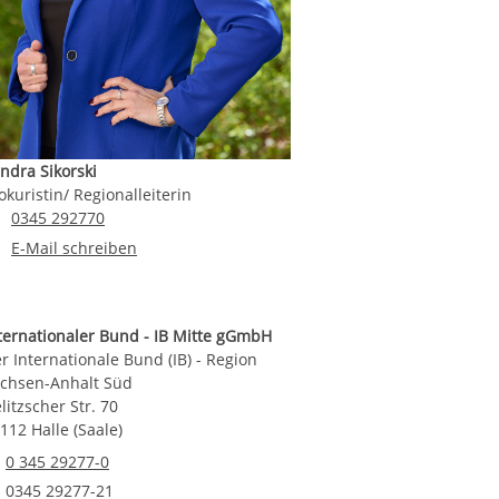
ndra Sikorski
okuristin/ Regionalleiterin
Telefonnummer
0345 292770
E-Mail an Sandra Sikorski
E-Mail schreiben
ternationaler Bund - IB Mitte gGmbH
r Internationale Bund (IB) - Region
chsen-Anhalt Süd
litzscher Str. 70
112 Halle (Saale)
Telefonnummer
0 345 29277-0
Faxnummer
0345 29277-21