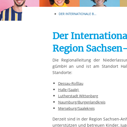
Ihre etwaige Einwilligung e
der von Ihnen aufgerufene
DER INTERNATIONALE B...
aufgrund berechtigter Inte
Der Internationa
Region Sachsen-
Die Regionalleitung der Niederlass
gGmbH an und ist am Standort Halle
Standorte:
Dessau-Roßlau
Halle (Saale)
Lutherstadt Wittenberg
Naumburg/Burgenlandkreis
Merseburg/Saalekreis
Derzeit sind in der Region Sachsen-Anh
unterstützen und betreuen Kinder, Jug