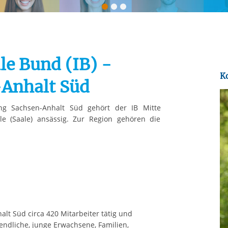
Automatische Wiede
rstreckt sich nicht auf notwendige Cookies, die erforderlich zur B
n und somit gewünschten Website-Funktionen sind. Diese Cooki
ressen und daher unabhängig von einer Einwilligung.
le Bund (IB) -
K
Anhalt Süd
ung Sachsen-Anhalt Süd gehört der IB Mitte
 (Saale) ansässig. Zur Region gehören die
alt Süd circa 420 Mitarbeiter tätig und
endliche, junge Erwachsene, Familien,