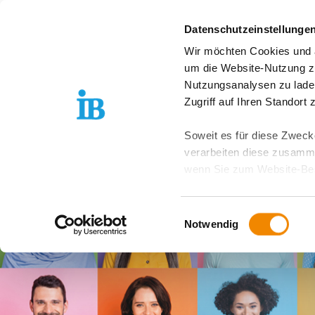
Springe zum Inhalt
Datenschutzeinstellunge
Wir möchten Cookies und ä
Angebote
Stan
um die Website-Nutzung zu
Nutzungsanalysen zu lade
Zugriff auf Ihren Standort
Soweit es für diese Zwecke
verarbeiten diese zusamme
wenn Sie zum Website-Bes
geräteübergreifend. Dabei 
ausgeschlossen werden. Do
Einwilligungsauswahl
zusätzlichen Risiken für I
Notwendig
Weitere Details finden Sie
Sie möchten, dass alle Web
Kategorien auswählen. Sie 
Zwecke entscheiden und Ihre