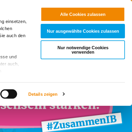
Kontakt
Suchen
Alle Cookies zulassen
ng einsetzen,
olchen
Nur ausgewählte Cookies zulassen
Sie auch den
Nur notwendige Cookies
verwenden
esse und
ter auch,
n
stet, was zu
Details zeigen
sicht
. Wenn
le Cookie-
 diese
achten Sie: