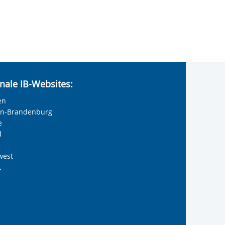
nale IB-Websites:
en
lin-Brandenburg
e
d
west
t