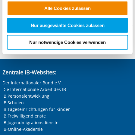
entwicklungsentsprechende Vorbereitung auf selbständige
Funktionen für diese Zwecke aktiviert sind, müssen Sie
und eigenverantwortliche Lebensführung
Alle Cookies zulassen
alle Cookie-Kategorien auswählen. Sie können mittels
nachfolgender Buttons über Ihre Einwilligung für diese
Zwecke entscheiden und Ihre erteilte Einwilligung stets
Nur ausgewählte Cookies zulassen
für die Zukunft widerrufen. Bitte beachten Sie: Ihre
Galerie
etwaige Einwilligung erstreckt sich nicht auf notwendige
Nur notwendige Cookies verwenden
Cookies, die erforderlich zur Bereitstellung der von Ihnen
aufgerufenen und somit gewünschten Website-
Funktionen sind. Diese Cookies setzen wir aufgrund
berechtigter Interessen und daher unabhängig von einer
Zentrale IB-Websites:
Einwilligung.
Der Internationaler Bund e.V.
Die Internationale Arbeit des IB
IB Personalentwicklung
IB Schulen
IB Tageseinrichtungen für Kinder
IB Freiwilligendienste
IB Jugendmigrationsdienste
IB-Online-Akademie