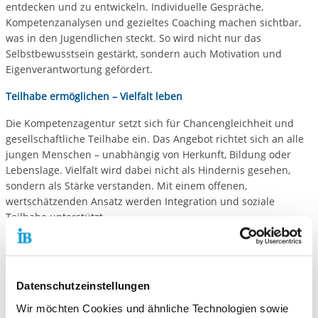
entdecken und zu entwickeln. Individuelle Gespräche,
Kompetenzanalysen und gezieltes Coaching machen sichtbar,
was in den Jugendlichen steckt. So wird nicht nur das
Selbstbewusstsein gestärkt, sondern auch Motivation und
Eigenverantwortung gefördert.
Teilhabe ermöglichen – Vielfalt leben
Die Kompetenzagentur setzt sich für Chancengleichheit und
gesellschaftliche Teilhabe ein. Das Angebot richtet sich an alle
jungen Menschen – unabhängig von Herkunft, Bildung oder
Lebenslage. Vielfalt wird dabei nicht als Hindernis gesehen,
sondern als Stärke verstanden. Mit einem offenen,
wertschätzenden Ansatz werden Integration und soziale
Teilhabe unterstützt.
Ressourcen aktivieren – gemeinsam Lösungen finden
Die Arbeit ist lösungsorientiert: Im Fokus stehen nicht Defizite,
Datenschutzeinstellungen
sondern Ressourcen – in der Person, im Umfeld und im
Netzwerk. Gemeinsam werden Strategien entwickelt, um
Wir möchten Cookies und ähnliche Technologien sowie
Hindernisse zu überwinden und individuelle Wege zu gestalten.