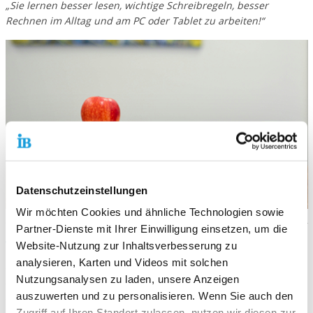
„Sie lernen besser lesen, wichtige Schreibregeln, besser
Rechnen im Alltag und am PC oder Tablet zu arbeiten!“
Datenschutzeinstellungen
Wir möchten Cookies und ähnliche Technologien sowie
Partner-Dienste mit Ihrer Einwilligung einsetzen, um die
Themenschwerpunkte:
Website-Nutzung zur Inhaltsverbesserung zu
analysieren, Karten und Videos mit solchen
- Arbeit und Beruf
Nutzungsanalysen zu laden, unsere Anzeigen
- Wissen rund ums Wohnen
auszuwerten und zu personalisieren. Wenn Sie auch den
- Praxiswerkstatt
Zugriff auf Ihren Standort zulassen, nutzen wir diesen zur