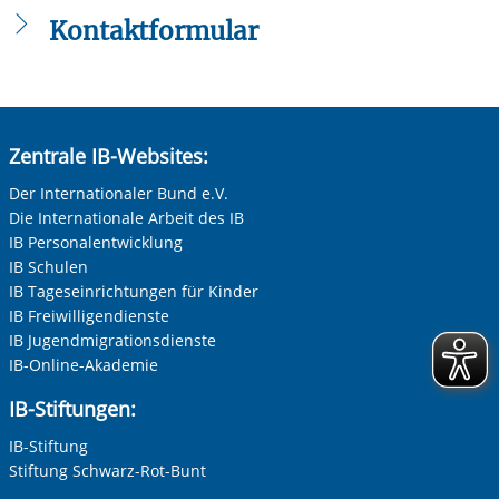
IB - Unsere Angebote und Maßnahmen im Landkreis
Görlitz
Kontaktformular
Die mit einem Sternchen (
*
) gekennzeichneten Felder sind
Pflichtfelder.
Anrede
*
Zentrale IB-Websites:
Keine Angabe
Der Internationaler Bund e.V.
Die Internationale Arbeit des IB
Frau
IB Personalentwicklung
Herr
IB Schulen
IB Tageseinrichtungen für Kinder
Neutrale Anrede
IB Freiwilligendienste
Unternehmen
IB Jugendmigrationsdienste
IB-Online-Akademie
IB-Stiftungen:
Nachname, Vorname
*
IB-Stiftung
Stiftung Schwarz-Rot-Bunt