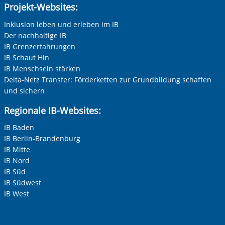
Projekt-Websites:
Adresse (PLZ, Ort, Strasse)
Inklusion leben und erleben im IB
Der nachhaltige IB
IB Grenzerfahrungen
Ihre E-Mail-Adresse
*
IB Schaut Hin
IB Menschsein stärken
Delta-Netz Transfer: Förderketten zur Grundbildung schaffen
Ihre Telefonnummer
und sichern
Regionale IB-Websites:
IB Baden
Betreff ihrer Anfrage
IB Berlin-Brandenburg
IB Mitte
IB Nord
Ihre Nachricht
*
IB Süd
IB Südwest
IB West